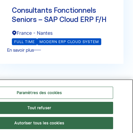
Consultants Fonctionnels
Seniors – SAP Cloud ERP F/H
France - Nantes
FULL TIME
MODERN ERP CLOUD SYSTEM
En savoir plus
Paramètres des cookies
, transformer l’avenir
Tout refuser
nfidentialité
Politique de gestion des cookies
Autoriser tous les cookies
o-conception
Accessibilité : Partiellement conforme
O Global