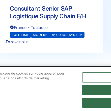
Consultant Senior SAP
Logistique Supply Chain F/H
France - Toulouse
FULL TIME
MODERN ERP CLOUD SYSTEM
En savoir plus
tockage de cookies sur votre appareil pour
Optimiser le présent
ribuer à nos efforts de marketing.
Nous contacter
Mentions légales
Politique de co
Ligne d'alerte professionnelle
Éc
Juridique – Fusion
© 2026 VISE