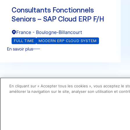
Consultants Fonctionnels
Seniors – SAP Cloud ERP F/H
France - Boulogne-Billancourt
FULL TIME
MODERN ERP CLOUD SYSTEM
En savoir plus
Voir toutes les offres
En cliquant sur « Accepter tous les cookies », vous acceptez le s
améliorer la navigation sur le site, analyser son utilisation et cont