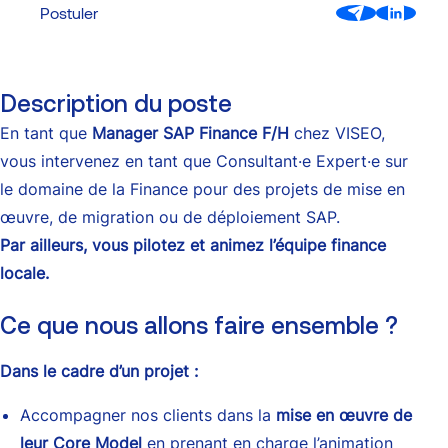
Postuler
Contact
Modernisation des plateformes de trading et Murex
Gestion des Applications et Maintenance Évolutive
Description du poste
Cybersécurité
En tant que
Manager SAP Finance F/H
chez VISEO,
vous intervenez en tant que Consultant·e Expert·e sur
le domaine de la Finance pour des projets de mise en
Partenaires
œuvre, de migration ou de déploiement SAP.
Par ailleurs, vous pilotez et animez l’équipe finance
locale.
Ce que nous allons faire ensemble ?
Dans le cadre d’un projet :
Accompagner nos clients dans la
mise en œuvre de
leur Core Model
en prenant en charge l’animation