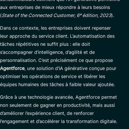
Contact
aux entreprises de mieux répondre à leurs besoins
Modernisation des plateformes de trading et Murex
(
State of the Connected Customer, 6ᵉ édition, 2023
).
Gestion des Applications et Maintenance Évolutive
Dans ce contexte, les entreprises doivent repenser
Cybersécurité
leur approche du service client. L’automatisation des
tâches répétitives ne suffit plus : elle doit
s’accompagner d’intelligence, d’agilité et de
Partenaires
personnalisation. C’est précisément ce que propose
Agentforce
, une solution d’IA générative conçue pour
optimiser les opérations de service et libérer les
équipes humaines des tâches à faible valeur ajoutée.
Grâce à une technologie avancée, Agentforce permet
non seulement de gagner en productivité, mais aussi
d’améliorer l’expérience client, de renforcer
l’engagement et d’accélérer la transformation digitale.