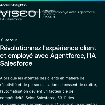
tête
principal
page
Vous
Accueil
Insights
êtes
Révolutionnez l'expérience client et employé avec Agentforce,
ici
l'IA Salesforce
:
Retour
Retour
Retour
Insights
À propos
Retour
Services
Voir tous les services
Révolutionnez l'expérience client
Carrières
Secteurs d'activités
Services
Qui sommes nous
et employé avec Agentforce, l'IA
À propos
Gouvernance
Travailler avec nous
Recherche
Actualités
Salesforce
Data Analytics & IA
d'insights,
Carrières
Nos engagements RSE
Offres d’emploi
de
Modern ERP Cloud System
FR-FR
pages
Nos Centres d’Excellence
Alors que les attentes des clients en matière de
Customer Experience
d'actualités
réactivité et de personnalisation ne cessent de croître,
ou
VISEO en France
Finance Transformation
de
l’automatisation devient un facteur clé de
Implantations
documents
Custom Development
compétitivité. Selon Salesforce, 53 % des
Communiqués de presse
consommateurs estiment que l’IA générative permettra
Supply Chain Management